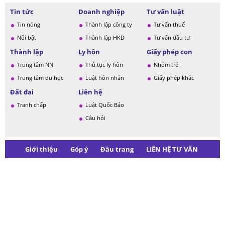
Tin tức
Doanh nghiệp
Tư vấn luật
Tin nóng
Thành lập công ty
Tư vấn thuế
Nổi bật
Thành lập HKD
Tư vấn đầu tư
Thành lập
Ly hôn
Giấy phép con
Trung tâm NN
Thủ tục ly hôn
Nhóm trẻ
Trung tâm du học
Luật hôn nhân
Giấy phép khác
Đất đai
Liên hệ
Tranh chấp
Luật Quốc Bảo
Câu hỏi
Giới thiệu
Góp ý
Đầu trang
LIÊN HỆ TƯ VẤN