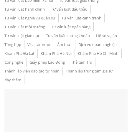
Tư vấn luật bảo hiểm xã hội
Tư vấn luật giao thông
Tư vấn luật hành chính
Tư vấn luật đấu thầu
Tư vấn luật nghĩa vụ quân sự
Tư vấn luật cạnh tranh
Tư vấn luật môi trường
Tư vấn luật ngân hàng
Tư vấn luật giao dục
Tư vấn luật chứng khoán
Hồ sơ vụ án
Tổng hợp
Visa các nước
Ẩm thực
Dịch vụ doanh nghiệp
Khám Phá Đà Lạt
Khám Phá Hà Nội
Khám Phá Hồ Chí Minh
Công nghệ
Giấy phép Lao Động
Thẻ tạm Trú
Thành lập viện đào tạo tư nhân
Thành lập trung tâm gia sư
dạy thêm