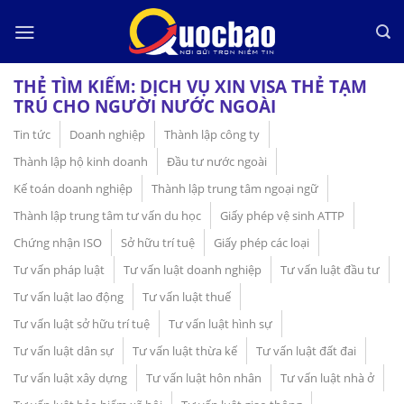
Skip
to
content
THẺ TÌM KIẾM:
DỊCH VỤ XIN VISA THẺ TẠM
TRÚ CHO NGƯỜI NƯỚC NGOÀI
Tin tức
Doanh nghiệp
Thành lập công ty
Thành lập hộ kinh doanh
Đầu tư nước ngoài
Kế toán doanh nghiệp
Thành lập trung tâm ngoại ngữ
Thành lập trung tâm tư vấn du học
Giấy phép vệ sinh ATTP
Chứng nhận ISO
Sở hữu trí tuệ
Giấy phép các loại
Tư vấn pháp luật
Tư vấn luật doanh nghiệp
Tư vấn luật đầu tư
Tư vấn luật lao động
Tư vấn luật thuế
Tư vấn luật sở hữu trí tuệ
Tư vấn luật hình sự
Tư vấn luật dân sự
Tư vấn luật thừa kế
Tư vấn luật đất đai
Tư vấn luật xây dựng
Tư vấn luật hôn nhân
Tư vấn luật nhà ở