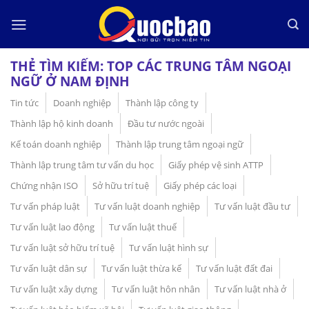
Skip
to
content
THẺ TÌM KIẾM:
TOP CÁC TRUNG TÂM NGOẠI
NGỮ Ở NAM ĐỊNH
Tin tức
Doanh nghiệp
Thành lập công ty
Thành lập hộ kinh doanh
Đầu tư nước ngoài
Kế toán doanh nghiệp
Thành lập trung tâm ngoại ngữ
Thành lập trung tâm tư vấn du học
Giấy phép vệ sinh ATTP
Chứng nhận ISO
Sở hữu trí tuệ
Giấy phép các loại
Tư vấn pháp luật
Tư vấn luật doanh nghiệp
Tư vấn luật đầu tư
Tư vấn luật lao động
Tư vấn luật thuế
Tư vấn luật sở hữu trí tuệ
Tư vấn luật hình sự
Tư vấn luật dân sự
Tư vấn luật thừa kế
Tư vấn luật đất đai
Tư vấn luật xây dựng
Tư vấn luật hôn nhân
Tư vấn luật nhà ở