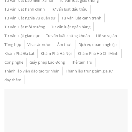
Tư vấn luật bảo hiểm xã hội
Tư vấn luật giao thông
Tư vấn luật hành chính
Tư vấn luật đấu thầu
Tư vấn luật nghĩa vụ quân sự
Tư vấn luật cạnh tranh
Tư vấn luật môi trường
Tư vấn luật ngân hàng
Tư vấn luật giao dục
Tư vấn luật chứng khoán
Hồ sơ vụ án
Tổng hợp
Visa các nước
Ẩm thực
Dịch vụ doanh nghiệp
Khám Phá Đà Lạt
Khám Phá Hà Nội
Khám Phá Hồ Chí Minh
Công nghệ
Giấy phép Lao Động
Thẻ tạm Trú
Thành lập viện đào tạo tư nhân
Thành lập trung tâm gia sư
dạy thêm