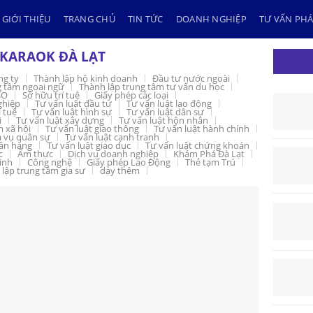
GIỚI THIỆU
TRANG CHỦ
TIN TỨC
DOANH NGHIỆP
TƯ VẤN PHÁ
KARAOK ĐÀ LẠT
ng ty
Thành lập hộ kinh doanh
Đầu tư nước ngoài
g tâm ngoại ngữ
Thành lập trung tâm tư vấn du học
SO
Sở hữu trí tuệ
Giấy phép các loại
ghiệp
Tư vấn luật đầu tư
Tư vấn luật lao động
í tuệ
Tư vấn luật hình sự
Tư vấn luật dân sự
i
Tư vấn luật xây dựng
Tư vấn luật hôn nhân
m xã hội
Tư vấn luật giao thông
Tư vấn luật hành chính
a vụ quân sự
Tư vấn luật cạnh tranh
gân hàng
Tư vấn luật giao dục
Tư vấn luật chứng khoán
c
Ẩm thực
Dịch vụ doanh nghiệp
Khám Phá Đà Lạt
inh
Công nghệ
Giấy phép Lao Động
Thẻ tạm Trú
lập trung tâm gia sư
dạy thêm