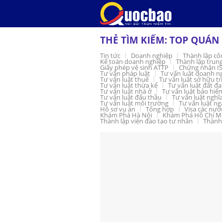
Skip
to
content
THẺ TÌM KIẾM:
TOP QUÁN 
Tin tức
Doanh nghiệp
Thành lập cô
Kế toán doanh nghiệp
Thành lập trun
Giấy phép vệ sinh ATTP
Chứng nhận I
Tư vấn pháp luật
Tư vấn luật doanh n
Tư vấn luật thuế
Tư vấn luật sở hữu tr
Tư vấn luật thừa kế
Tư vấn luật đất đa
Tư vấn luật nhà ở
Tư vấn luật bảo hiể
Tư vấn luật đấu thầu
Tư vấn luật nghĩ
Tư vấn luật môi trường
Tư vấn luật n
Hồ sơ vụ án
Tổng hợp
Visa các nướ
Khám Phá Hà Nội
Khám Phá Hồ Chí M
Thành lập viện đào tạo tư nhân
Thành 