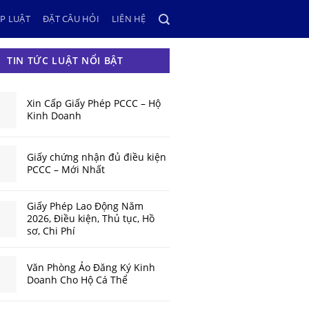
P LUẬT
ĐẶT CÂU HỎI
LIÊN HỆ
TIN TỨC LUẬT NỔI BẬT
Xin Cấp Giấy Phép PCCC – Hộ
Kinh Doanh
Giấy chứng nhận đủ điều kiện
PCCC – Mới Nhất
Giấy Phép Lao Động Năm
2026, Điều kiện, Thủ tục, Hồ
sơ, Chi Phí
Văn Phòng Ảo Đăng Ký Kinh
Doanh Cho Hộ Cá Thể