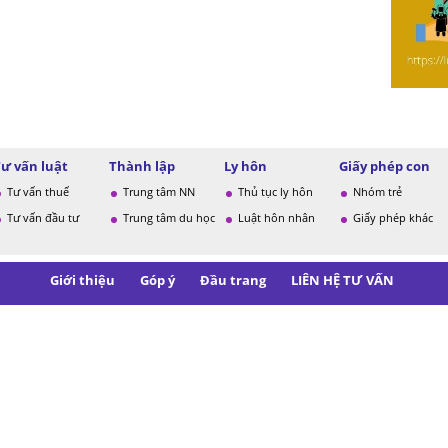
Tư vấn luật
Thành lập
Ly hôn
Giấy phép con
Tư vấn thuế
Trung tâm NN
Thủ tục ly hôn
Nhóm trẻ
Tư vấn đầu tư
Trung tâm du học
Luật hôn nhân
Giấy phép khác
Giới thiệu
Góp ý
Đầu trang
LIÊN HỆ TƯ VẤN