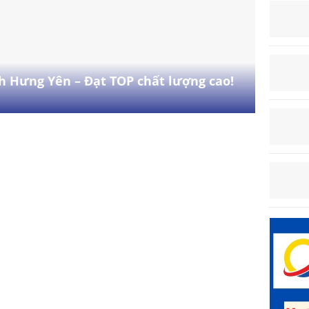
h Hưng Yên – Đạt TOP chất lượng cao!