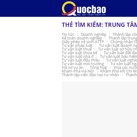
Skip
to
content
THẺ TÌM KIẾM:
TRUNG TÂ
Tin tức
Doanh nghiệp
Thành lập cô
Kế toán doanh nghiệp
Thành lập trun
Giấy phép vệ sinh ATTP
Chứng nhận I
Tư vấn pháp luật
Tư vấn luật doanh n
Tư vấn luật thuế
Tư vấn luật sở hữu tr
Tư vấn luật thừa kế
Tư vấn luật đất đa
Tư vấn luật nhà ở
Tư vấn luật bảo hiể
Tư vấn luật đấu thầu
Tư vấn luật nghĩ
Tư vấn luật môi trường
Tư vấn luật n
Hồ sơ vụ án
Tổng hợp
Visa các nướ
Khám Phá Hà Nội
Khám Phá Hồ Chí M
Thành lập viện đào tạo tư nhân
Thành 