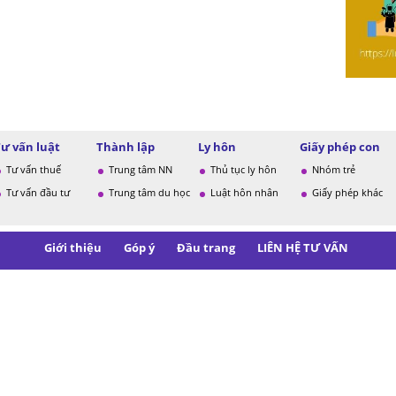
Tư vấn luật
Thành lập
Ly hôn
Giấy phép con
Tư vấn thuế
Trung tâm NN
Thủ tục ly hôn
Nhóm trẻ
Tư vấn đầu tư
Trung tâm du học
Luật hôn nhân
Giấy phép khác
Giới thiệu
Góp ý
Đầu trang
LIÊN HỆ TƯ VẤN