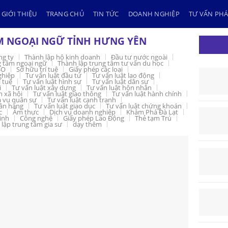
GIỚI THIỆU
TRANG CHỦ
TIN TỨC
DOANH NGHIỆP
TƯ VẤN PHÁ
M NGOẠI NGỮ TỈNH HƯNG YÊN
ng ty
Thành lập hộ kinh doanh
Đầu tư nước ngoài
g tâm ngoại ngữ
Thành lập trung tâm tư vấn du học
SO
Sở hữu trí tuệ
Giấy phép các loại
ghiệp
Tư vấn luật đầu tư
Tư vấn luật lao động
í tuệ
Tư vấn luật hình sự
Tư vấn luật dân sự
i
Tư vấn luật xây dựng
Tư vấn luật hôn nhân
m xã hội
Tư vấn luật giao thông
Tư vấn luật hành chính
a vụ quân sự
Tư vấn luật cạnh tranh
gân hàng
Tư vấn luật giao dục
Tư vấn luật chứng khoán
c
Ẩm thực
Dịch vụ doanh nghiệp
Khám Phá Đà Lạt
inh
Công nghệ
Giấy phép Lao Động
Thẻ tạm Trú
lập trung tâm gia sư
dạy thêm