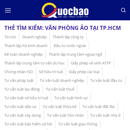
Skip
to
content
THẺ TÌM KIẾM:
VĂN PHÒNG ẢO TẠI TP.HCM
Tin tức
Doanh nghiệp
Thành lập công ty
Thành lập hộ kinh doanh
Đầu tư nước ngoài
Kế toán doanh nghiệp
Thành lập trung tâm ngoại ngữ
Thành lập trung tâm tư vấn du học
Giấy phép vệ sinh ATTP
Chứng nhận ISO
Sở hữu trí tuệ
Giấy phép các loại
Tư vấn pháp luật
Tư vấn luật doanh nghiệp
Tư vấn luật đầu tư
Tư vấn luật lao động
Tư vấn luật thuế
Tư vấn luật sở hữu trí tuệ
Tư vấn luật hình sự
Tư vấn luật dân sự
Tư vấn luật thừa kế
Tư vấn luật đất đai
Tư vấn luật xây dựng
Tư vấn luật hôn nhân
Tư vấn luật nhà ở
Tư vấn luật bảo hiểm xã hội
Tư vấn luật giao thông