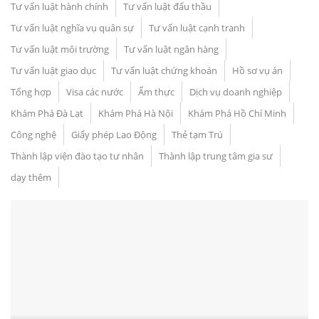
Tư vấn luật hành chính
Tư vấn luật đấu thầu
Tư vấn luật nghĩa vụ quân sự
Tư vấn luật cạnh tranh
Tư vấn luật môi trường
Tư vấn luật ngân hàng
Tư vấn luật giao dục
Tư vấn luật chứng khoán
Hồ sơ vụ án
Tổng hợp
Visa các nước
Ẩm thực
Dịch vụ doanh nghiệp
Khám Phá Đà Lạt
Khám Phá Hà Nội
Khám Phá Hồ Chí Minh
Công nghệ
Giấy phép Lao Động
Thẻ tạm Trú
Thành lập viện đào tạo tư nhân
Thành lập trung tâm gia sư
dạy thêm