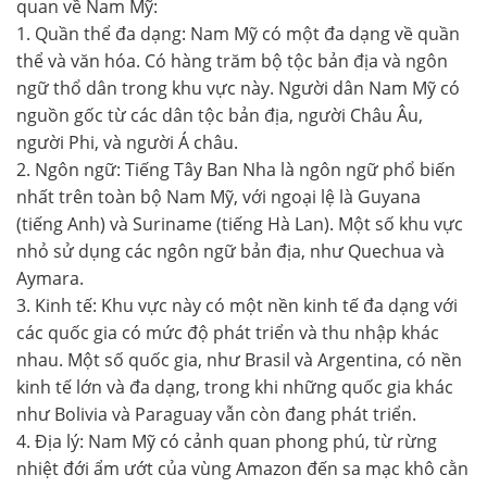
quan về Nam Mỹ:
1. Quần thể đa dạng: Nam Mỹ có một đa dạng về quần
thể và văn hóa. Có hàng trăm bộ tộc bản địa và ngôn
ngữ thổ dân trong khu vực này. Người dân Nam Mỹ có
nguồn gốc từ các dân tộc bản địa, người Châu Âu,
người Phi, và người Á châu.
2. Ngôn ngữ: Tiếng Tây Ban Nha là ngôn ngữ phổ biến
nhất trên toàn bộ Nam Mỹ, với ngoại lệ là Guyana
(tiếng Anh) và Suriname (tiếng Hà Lan). Một số khu vực
nhỏ sử dụng các ngôn ngữ bản địa, như Quechua và
Aymara.
3. Kinh tế: Khu vực này có một nền kinh tế đa dạng với
các quốc gia có mức độ phát triển và thu nhập khác
nhau. Một số quốc gia, như Brasil và Argentina, có nền
kinh tế lớn và đa dạng, trong khi những quốc gia khác
như Bolivia và Paraguay vẫn còn đang phát triển.
4. Địa lý: Nam Mỹ có cảnh quan phong phú, từ rừng
nhiệt đới ẩm ướt của vùng Amazon đến sa mạc khô cằn