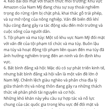
4. Kéo dài đối mặt với thách thức môi trường: Khu vực
Amazon của Nam Mỹ đang chịu sự suy thoái nghiêm
trọng do rừng rậm bị chặt phá, khai thác gỗ trái phép,
và sự mở rộng của nông nghiệp. Vấn đề biến đổi khí
hậu cũng đang gây ra tác động xấu đến môi trường và
cuộc sống của người dân.
5. Tội phạm và ma túy: Một số khu vực Nam Mỹ đối mặt
với vấn đề của tội phạm tổ chức và ma túy. Buôn lậu
ma túy và hoạt động tội phạm liên quan đến ma túy đã
ảnh hưởng nghiêm trọng đến an ninh và ổn định khu
vực.
6. Bất bình đẳng xã hội: Mặc dù có sự phát triển kinh tế,
nhưng bất bình đẳng xã hội vẫn là một vấn đề lớn ở
Nam Mỹ. Chênh lệch giàu nghèo và phân chia địa lý
giữa thành thị và nông thôn đang gây ra những thách
thức về phân phối tài nguyên và cơ hội.
Những khó khăn này yêu cầu sự hợp tác và nỗ lực
chung của các quốc gia trong khu vực để đối mặt và