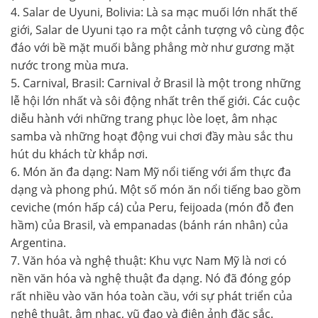
4. Salar de Uyuni, Bolivia: Là sa mạc muối lớn nhất thế
giới, Salar de Uyuni tạo ra một cảnh tượng vô cùng độc
đáo với bề mặt muối bằng phẳng mờ như gương mặt
nước trong mùa mưa.
5. Carnival, Brasil: Carnival ở Brasil là một trong những
lễ hội lớn nhất và sôi động nhất trên thế giới. Các cuộc
diễu hành với những trang phục lòe loẹt, âm nhạc
samba và những hoạt động vui chơi đầy màu sắc thu
hút du khách từ khắp nơi.
6. Món ăn đa dạng: Nam Mỹ nổi tiếng với ẩm thực đa
dạng và phong phú. Một số món ăn nổi tiếng bao gồm
ceviche (món hấp cá) của Peru, feijoada (món đỗ đen
hầm) của Brasil, và empanadas (bánh rán nhân) của
Argentina.
7. Văn hóa và nghệ thuật: Khu vực Nam Mỹ là nơi có
nền văn hóa và nghệ thuật đa dạng. Nó đã đóng góp
rất nhiều vào văn hóa toàn cầu, với sự phát triển của
nghệ thuật, âm nhạc, vũ đạo và điện ảnh đặc sắc.