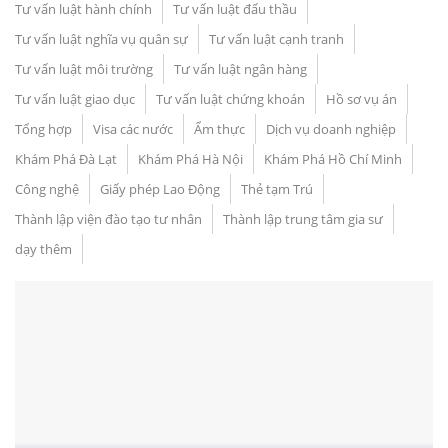
Tư vấn luật hành chính
Tư vấn luật đấu thầu
Tư vấn luật nghĩa vụ quân sự
Tư vấn luật cạnh tranh
Tư vấn luật môi trường
Tư vấn luật ngân hàng
Tư vấn luật giao dục
Tư vấn luật chứng khoán
Hồ sơ vụ án
Tổng hợp
Visa các nước
Ẩm thực
Dịch vụ doanh nghiệp
Khám Phá Đà Lạt
Khám Phá Hà Nội
Khám Phá Hồ Chí Minh
Công nghệ
Giấy phép Lao Động
Thẻ tạm Trú
Thành lập viện đào tạo tư nhân
Thành lập trung tâm gia sư
dạy thêm