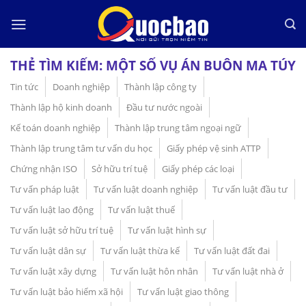
Skip
to
content
THẺ TÌM KIẾM:
MỘT SỐ VỤ ÁN BUÔN MA TÚY
Tin tức
Doanh nghiệp
Thành lập công ty
Thành lập hộ kinh doanh
Đầu tư nước ngoài
Kế toán doanh nghiệp
Thành lập trung tâm ngoại ngữ
Thành lập trung tâm tư vấn du học
Giấy phép vệ sinh ATTP
Chứng nhận ISO
Sở hữu trí tuệ
Giấy phép các loại
Tư vấn pháp luật
Tư vấn luật doanh nghiệp
Tư vấn luật đầu tư
Tư vấn luật lao động
Tư vấn luật thuế
Tư vấn luật sở hữu trí tuệ
Tư vấn luật hình sự
Tư vấn luật dân sự
Tư vấn luật thừa kế
Tư vấn luật đất đai
Tư vấn luật xây dựng
Tư vấn luật hôn nhân
Tư vấn luật nhà ở
Tư vấn luật bảo hiểm xã hội
Tư vấn luật giao thông