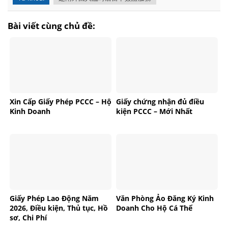
Bài viết cùng chủ đề:
Xin Cấp Giấy Phép PCCC – Hộ
Giấy chứng nhận đủ điều
Kinh Doanh
kiện PCCC – Mới Nhất
Giấy Phép Lao Động Năm
Văn Phòng Ảo Đăng Ký Kinh
2026, Điều kiện, Thủ tục, Hồ
Doanh Cho Hộ Cá Thể
sơ, Chi Phí