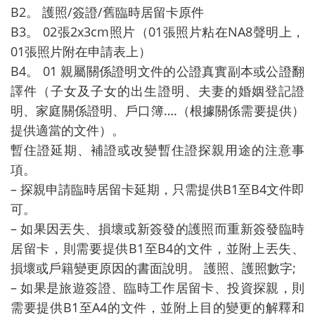
B2。 護照/簽證/舊臨時居留卡原件
B3。 02張2x3cm照片（01張照片粘在NA8聲明上，
01張照片附在申請表上）
B4。 01 親屬關係證明文件的公證真實副本或公證翻
譯件（子女及子女的出生證明、夫妻的婚姻登記證
明、家庭關係證明、戶口簿….（根據關係需要提供）
提供適當的文件）。
暫住證延期、補證或改變暫住證探親用途的注意事
項。
– 探親申請臨時居留卡延期，只需提供B1至B4文件即
可。
– 如果因丟失、損壞或新簽發的護照而重新簽發臨時
居留卡，則需要提供B1至B4的文件，並附上丟失、
損壞或戶籍變更原因的書面說明。 護照、護照數字;
– 如果是旅遊簽證、臨時工作居留卡、投資探親，則
需要提供B1至A4的文件，並附上目的變更的解釋和