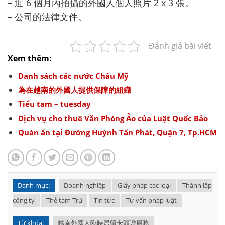
– 近 6 個月內拍攝的外國人個人照片 2 x 3 張。
– 公司的法律文件。
Đánh giá bài viết
Xem thêm:
Danh sách các nước Châu Mỹ
為在越南的外國人提供保障的組織
Tiểu tam – tuesday
Dịch vụ cho thuê Văn Phòng Ảo của Luật Quốc Bảo
Quán ăn tại Đường Huỳnh Tấn Phát, Quận 7, Tp.HCM
Danh mục:
Doanh nghiệp
Giấy phép các loại
Thành lập
công ty
Thẻ tạm Trú
Tin tức
Tư vấn pháp luật
Từ khóa:
越南外國人臨時居留卡簽證服務