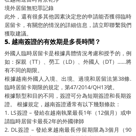
境外居留無犯罪記錄
此外，還有很多其他因素決定您的申請能否獲得臨時
居留卡，有關您的情況的詳細信息，請立即聯繫我們
獲取建議。
5. 越南簽證的有效期是多長時間？
外國人臨時居留卡是根據具體情況考慮和授予的，例
如：探親（TT）、勞工（LD）、外國人（DT）……將
有不同的期限。
根據越南外國人入境、出境、過境和居留法第38條.
臨時居留卡期限的規定，第47/2014/QH13號。
根據類型和目的不同，簽證可分為短期簽證和長期簽
證。 根據規定，越南簽證通常有以下幾類條款：
1. LS簽證 – 發給在越南執業最長1年（12個月）或申
請臨時居留卡最長2年的外國律師
2. DL簽證 – 發給來越南最長停留期限為3個月（90