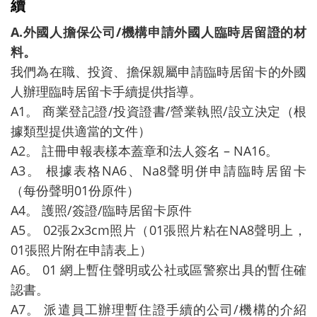
續
A.外國人擔保公司/機構申請外國人臨時居留證的材
料。
我們為在職、投資、擔保親屬申請臨時居留卡的外國
人辦理臨時居留卡手續提供指導。
A1。 商業登記證/投資證書/營業執照/設立決定（根
據類型提供適當的文件）
A2。 註冊申報表樣本蓋章和法人簽名 – NA16。
A3。 根據表格NA6、Na8聲明併申請臨時居留卡
（每份聲明01份原件）
A4。 護照/簽證/臨時居留卡原件
A5。 02張2x3cm照片（01張照片粘在NA8聲明上，
01張照片附在申請表上）
A6。 01 網上暫住聲明或公社或區警察出具的暫住確
認書。
A7。 派遣員工辦理暫住證手續的公司/機構的介紹