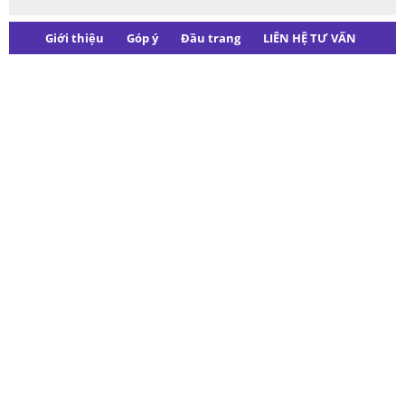
Giới thiệu
Góp ý
Đầu trang
LIÊN HỆ TƯ VẤN