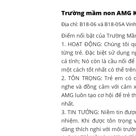
Trường mầm non AMG K
Địa chỉ: B18-06 và B18-05A Vi
Điểm nổi bật của Trường M
1. HOẠT ĐỘNG: Chúng tôi qu
từng trẻ. Đặc biệt sử dụng n
cá tính; Nó còn là cầu nối 
một cách tốt nhất có thể trê
2. TÔN TRỌNG: Trẻ em có qu
nghe và đồng cảm với cảm xú
AMG luôn tạo cơ hội để trẻ t
nhất.
3. TIN TƯỞNG: Niềm tin được 
nhiệm. Khi được tôn trọng v
dàng thích nghi với môi trư