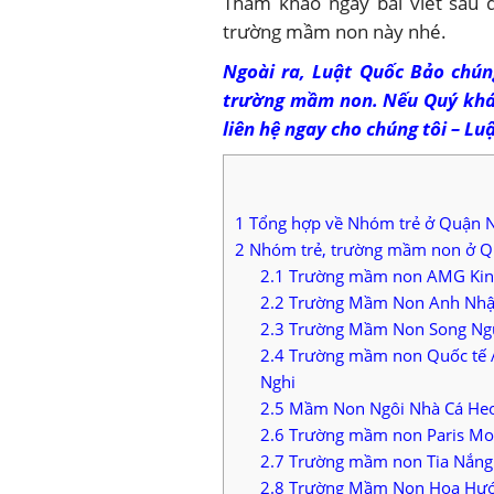
Tham khảo ngay bài viết sau 
trường mầm non này nhé.
Ngoài ra, Luật Quốc Bảo chún
trường mầm non. Nếu Quý khách
liên hệ ngay cho chúng tôi – Lu
1
Tổng hợp về Nhóm trẻ ở Quận N
2
Nhóm trẻ, trường mầm non ở Q
2.1
Trường mầm non AMG Kin
2.2
Trường Mầm Non Anh Nhật
2.3
Trường Mầm Non Song Ng
2.4
Trường mầm non Quốc tế 
Nghi
2.5
Mầm Non Ngôi Nhà Cá Heo
2.6
Trường mầm non Paris Mon
2.7
Trường mầm non Tia Nắng M
2.8
Trường Mầm Non Hoa Hướn