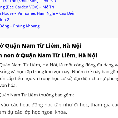
Trẻ Thơ (Smile Kids) – Phú Đô
g (Bee Garden VOV) – Mễ Trì
 House – Vinhomes Hàm Nghi – Cầu Diễn
inh 2
Đông – Phùng Khoang
 ở Quận Nam Từ Liêm, Hà Nội
 non ở Quận Nam Từ Liêm, Hà Nội
uận Nam Từ Liêm, Hà Nội, là một cộng đồng đa dạng v
 sống và học tập trong khu vực này. Nhóm trẻ này bao gồ
n cấp tiểu học và trung học cơ sở, đại diện cho sự phon
 văn hóa.
 Quận Nam Từ Liêm thường bao gồm:
 vào các hoạt động học tập như đi học, tham gia cá
ham dự các lớp học ngoại khóa.