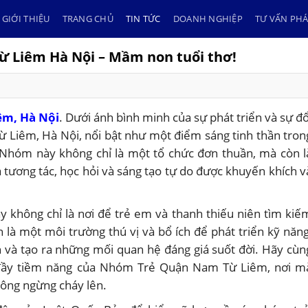
GIỚI THIỆU
TRANG CHỦ
TIN TỨC
DOANH NGHIỆP
TƯ VẤN PHÁ
 Liêm Hà Nội – Mầm non tuổi thơ!
êm, Hà Nội
. Dưới ánh bình minh của sự phát triển và sự đổ
 Liêm, Hà Nội, nổi bật như một điểm sáng tinh thần tron
Nhóm này không chỉ là một tổ chức đơn thuần, mà còn l
ương tác, học hỏi và sáng tạo tự do được khuyến khích v
 không chỉ là nơi để trẻ em và thanh thiếu niên tìm kiế
 là một môi trường thú vị và bổ ích để phát triển kỹ năng
h và tạo ra những mối quan hệ đáng giá suốt đời. Hãy cùn
 đầy tiềm năng của Nhóm Trẻ Quận Nam Từ Liêm, nơi m
ông ngừng cháy lên.