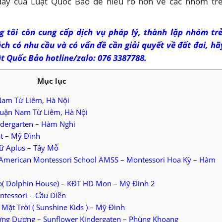
đây của Luật Quốc Bảo để hiểu rõ hơn về các nhóm trẻ
g tôi còn cung cấp dịch vụ pháp lý,
thành lập nhóm tr
 có nhu cầu và có vấn đề cần giải quyết về đất đai, hã
ật Quốc Bảo hotline/zalo: 076 3387788.
Mục lục
am Từ Liêm, Hà Nội
uận Nam Từ Liêm, Hà Nội
dergarten – Hàm Nghi
 – Mỹ Đình
ữ Aplus – Tây Mỗ
American Montessori School AMSS – Montessori Hoa Kỳ – Hàm
( Dolphin House) – KĐT HD Mon – Mỹ Đình 2
tessori – Cầu Diễn
ặt Trời ( Sunshine Kids ) – Mỹ Đình
g Dương – Sunflower Kindergaten – Phùng Khoang