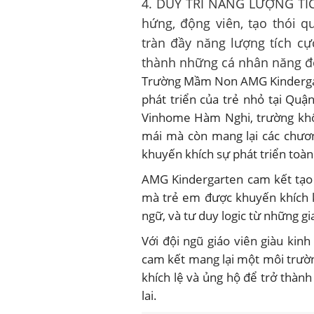
4. DUY TRÌ NĂNG LƯỢNG TÍCH
hứng, động viên, tạo thói q
tràn đầy năng lượng tích cực
thành những cá nhân năng độ
Trường Mầm Non AMG Kindergar
phát triển của trẻ nhỏ tại Quậ
Vinhome Hàm Nghi, trường khôn
mái mà còn mang lại các chươn
khuyến khích sự phát triển toàn
AMG Kindergarten cam kết tạo 
mà trẻ em được khuyến khích k
ngữ, và tư duy logic từ những g
Với đội ngũ giáo viên giàu k
cam kết mang lại một môi trườn
khích lệ và ủng hộ để trở thành
lai.