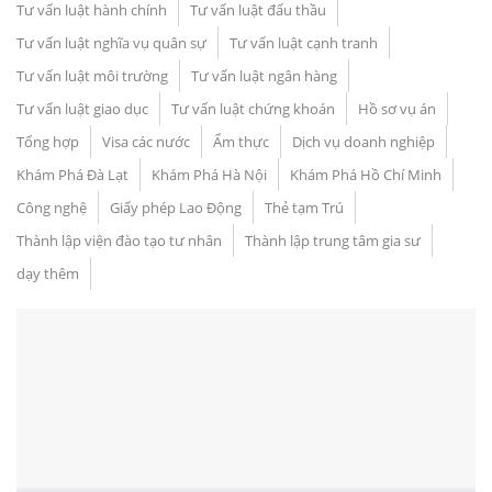
Tư vấn luật hành chính
Tư vấn luật đấu thầu
Tư vấn luật nghĩa vụ quân sự
Tư vấn luật cạnh tranh
Tư vấn luật môi trường
Tư vấn luật ngân hàng
Tư vấn luật giao dục
Tư vấn luật chứng khoán
Hồ sơ vụ án
Tổng hợp
Visa các nước
Ẩm thực
Dịch vụ doanh nghiệp
Khám Phá Đà Lạt
Khám Phá Hà Nội
Khám Phá Hồ Chí Minh
Công nghệ
Giấy phép Lao Động
Thẻ tạm Trú
Thành lập viện đào tạo tư nhân
Thành lập trung tâm gia sư
dạy thêm