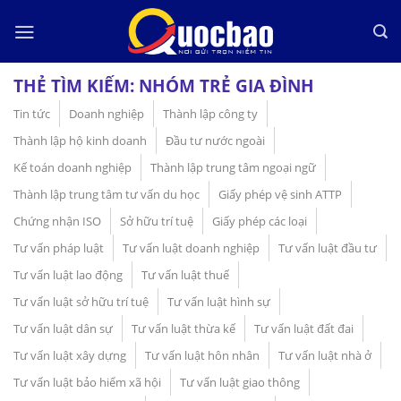
Skip
to
content
THẺ TÌM KIẾM:
NHÓM TRẺ GIA ĐÌNH
Tin tức
Doanh nghiệp
Thành lập công ty
Thành lập hộ kinh doanh
Đầu tư nước ngoài
Kế toán doanh nghiệp
Thành lập trung tâm ngoại ngữ
Thành lập trung tâm tư vấn du học
Giấy phép vệ sinh ATTP
Chứng nhận ISO
Sở hữu trí tuệ
Giấy phép các loại
Tư vấn pháp luật
Tư vấn luật doanh nghiệp
Tư vấn luật đầu tư
Tư vấn luật lao động
Tư vấn luật thuế
Tư vấn luật sở hữu trí tuệ
Tư vấn luật hình sự
Tư vấn luật dân sự
Tư vấn luật thừa kế
Tư vấn luật đất đai
Tư vấn luật xây dựng
Tư vấn luật hôn nhân
Tư vấn luật nhà ở
Tư vấn luật bảo hiểm xã hội
Tư vấn luật giao thông