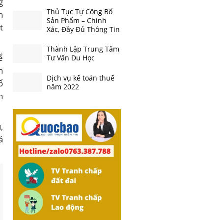
g
Thủ Tục Tự Công Bố
n
Sản Phẩm – Chính
t
Xác, Đầy Đủ Thông Tin
Thành Lập Trung Tâm
ể
Tư Vấn Du Học
h
Dịch vụ kế toán thuế
ổ
năm 2022
n
,
á