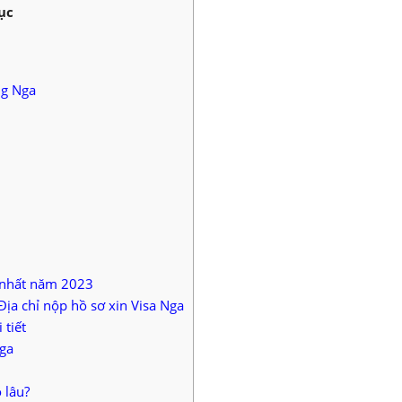
ục
ng Nga
 nhất năm 2023
Địa chỉ nộp hồ sơ xin Visa Nga
 tiết
Nga
 lâu?