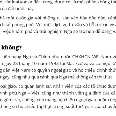
ới các loại vodka đặc trưng, được coi là một phần không th
 của đất nước này.
á một quốc gia với những di sản văn hóa độc đáo, cản
ịch sử phong phú. Với một dịch vụ tư vấn và hỗ trợ xin vis
, việc khám phá và trải nghiệm Nga sẽ trở nên dễ dàng v
a không?
ủ Liên bang Nga và Chính phủ nước CHXHCN Việt Nam v
ký ngày 28 tháng 10 năm 1993 tại Mát-xcơ-va và có hiệu lự
 dân Việt Nam có quyền ngoại giao và hộ chiếu chính thứ
0 ngày, cũng như quá cảnh qua Nga mà không cần thị thực.
oại giao, cơ quan lãnh sự, nhân viên của các tổ chức đượ
chính phủ Nga – Việt, cũng như thành viên gia đình của cá
o gồm: vợ, chồng, con mang hộ chiếu ngoại giao hoặc côn
không có hộ chiếu thị thực trong suốt thời gian của chuyế