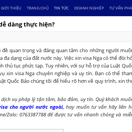
GIỚI THIỆU
TRANG CHỦ
TIN TỨC
DOANH NGHIỆP
TƯ VẤN PHÁ
 dễ dàng thực hiện?
hủ đề quan trọng và đáng quan tâm cho những người muố
đa dạng của đất nước này. Việc xin visa Nga có thể đòi hỏ
nh thủ tục phức tạp. Tuy nhiên, với sự hỗ trợ của Luật Quố
h vụ xin visa Nga chuyên nghiệp và uy tín. Bạn có thể tha
Luật Quốc Bảo chúng tôi để hiểu rõ hơn về quy trình, xin th
dịch vụ pháp lý tận tâm, bảo đảm, uy tín. Quý khách muố
visa cho người nước ngoài
,
hay muốn tư vấn hãy liên h
ine/Zalo: 0763387788 để được tư vấn nhanh chóng và miễ