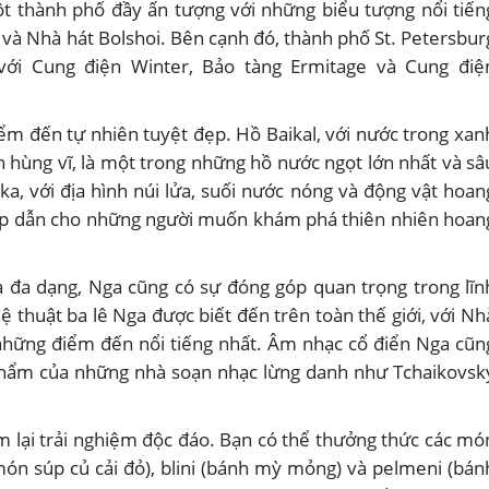
t thành phố đầy ấn tượng với những biểu tượng nổi tiến
và Nhà hát Bolshoi. Bên cạnh đó, thành phố St. Petersbur
với Cung điện Winter, Bảo tàng Ermitage và Cung điệ
ểm đến tự nhiên tuyệt đẹp. Hồ Baikal, với nước trong xan
n hùng vĩ, là một trong những hồ nước ngọt lớn nhất và sâ
ka, với địa hình núi lửa, suối nước nóng và động vật hoan
ấp dẫn cho những người muốn khám phá thiên nhiên hoan
à đa dạng, Nga cũng có sự đóng góp quan trọng trong lĩn
 thuật ba lê Nga được biết đến trên toàn thế giới, với Nh
 những điểm đến nổi tiếng nhất. Âm nhạc cổ điển Nga cũn
 phẩm của những nhà soạn nhạc lừng danh như Tchaikovsk
 lại trải nghiệm độc đáo. Bạn có thể thưởng thức các mó
ón súp củ cải đỏ), blini (bánh mỳ mỏng) và pelmeni (bán