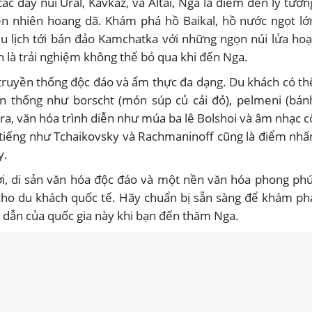
ác dãy núi Ural, Kavkaz, và Altai, Nga là điểm đến lý tưởn
ên nhiên hoang dã. Khám phá hồ Baikal, hồ nước ngọt lớ
 du lịch tới bán đảo Kamchatka với những ngọn núi lửa hoạ
 là trải nghiệm không thể bỏ qua khi đến Nga.
 truyền thống độc đáo và ẩm thực đa dạng. Du khách có th
n thống như borscht (món súp củ cải đỏ), pelmeni (bán
i ra, văn hóa trình diễn như múa ba lê Bolshoi và âm nhạc c
 tiếng như Tchaikovsky và Rachmaninoff cũng là điểm nhấ
y.
ời, di sản văn hóa độc đáo và một nền văn hóa phong phú
ho du khách quốc tế. Hãy chuẩn bị sẵn sàng để khám ph
p dẫn của quốc gia này khi bạn đến thăm Nga.