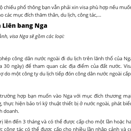
ộ chiếu phổ thông bạn vẫn phải xin visa phù hợp nếu muố
 các mục đích thăm thân, du lịch, công tác,…
h Liên bang Nga
h, visa Nga sẽ gồm các loại:
ho phép công dân nước ngoài đi du lịch trên lãnh thổ của Ng
đa 30 ngày) để tham quan các địa điểm của đất nước. Vis
ợ do một công ty du lịch tiếp đón công dân nước ngoài cấp
g trường hợp bạn muốn vào Nga với mục đích thương mại
 thực hiện bảo trì kỹ thuật thiết bị ở nước ngoài, phát biể
nh doanh.
 trị lên đến 3 tháng và có thể được cấp cho một lần hoặc ha
hực công tác có thể được cấp cho nhiều lần nhập cảnh và c