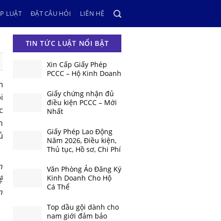
P LUẬT
ĐẶT CÂU HỎI
LIÊN HỆ
TIN TỨC LUẬT NỔI BẬT
Xin Cấp Giấy Phép
PCCC – Hộ Kinh Doanh
n
Giấy chứng nhận đủ
i
điều kiện PCCC – Mới
c
Nhất
m
Giấy Phép Lao Động
ủ
Năm 2026, Điều kiện,
Thủ tục, Hồ sơ, Chi Phí
n
Văn Phòng Ảo Đăng Ký
ệ
Kinh Doanh Cho Hộ
Cá Thể
n
Top dầu gội dành cho
nam giới đảm bảo