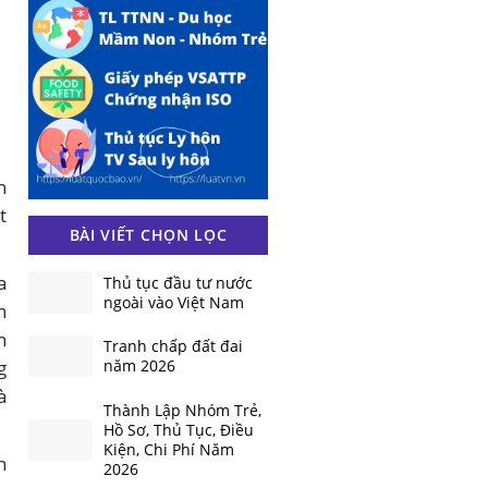
n
t
BÀI VIẾT CHỌN LỌC
a
Thủ tục đầu tư nước
ngoài vào Việt Nam
h
n
Tranh chấp đất đai
g
năm 2026
à
Thành Lập Nhóm Trẻ,
Hồ Sơ, Thủ Tục, Điều
Kiện, Chi Phí Năm
n
2026