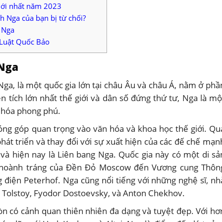
 mới nhất năm 2023
h Nga của bạn bị từ chối?
a Nga
– Luật Quốc Bảo
 Nga
Nga, là một quốc gia lớn tại châu Âu và châu Á, nằm ở phầ
n tích lớn nhất thế giới và dân số đứng thứ tư, Nga là mộ
 hóa phong phú.
đóng góp quan trọng vào văn hóa và khoa học thế giới. Qu
 phát triển và thay đổi với sự xuất hiện của các đế chế mạn
và hiện nay là Liên bang Nga. Quốc gia này có một di sả
úc hoành tráng của Đền Đỏ Moscow đến Vương cung Thôn
g điện Peterhof. Nga cũng nổi tiếng với những nghệ sĩ, nh
o Tolstoy, Fyodor Dostoevsky, và Anton Chekhov.
còn có cảnh quan thiên nhiên đa dạng và tuyệt đẹp. Với hơ