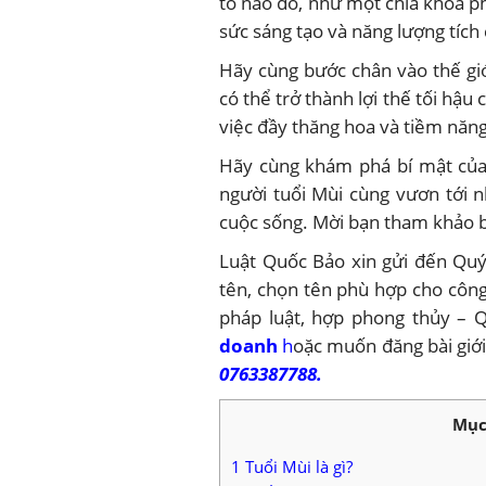
tố nào đó, như một chìa khóa ph
sức sáng tạo và năng lượng tích 
Hãy cùng bước chân vào thế gi
có thể trở thành lợi thế tối hậ
việc đầy thăng hoa và tiềm năng
Hãy cùng khám phá bí mật của
người tuổi Mùi cùng vươn tới 
cuộc sống. Mời bạn tham khảo b
Luật Quốc Bảo xin gửi đến Quý
tên, chọn tên phù hợp cho côn
pháp luật, hợp phong thủy –
doanh
h
oặc muốn đăng bài giới
0763387788.
Mục
1
Tuổi Mùi là gì?