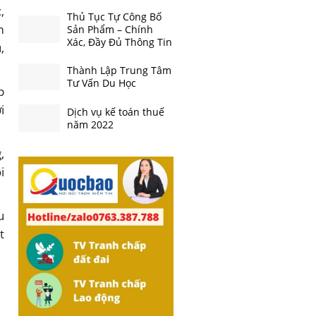
,
Thủ Tục Tự Công Bố
m
Sản Phẩm – Chính
Xác, Đầy Đủ Thông Tin
,
Thành Lập Trung Tâm
Tư Vấn Du Học
p
i
Dịch vụ kế toán thuế
năm 2022
,
i
u
t