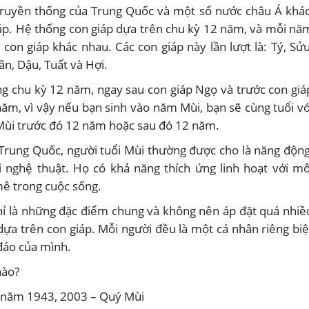
truyền thống của Trung Quốc và một số nước châu Á khác
iáp. Hệ thống con giáp dựa trên chu kỳ 12 năm, và mỗi nă
con giáp khác nhau. Các con giáp này lần lượt là: Tý, Sửu
ân, Dậu, Tuất và Hợi.
ong chu kỳ 12 năm, ngay sau con giáp Ngọ và trước con giá
năm, vì vậy nếu bạn sinh vào năm Mùi, bạn sẽ cùng tuổi vớ
Mùi trước đó 12 năm hoặc sau đó 12 năm.
Trung Quốc, người tuổi Mùi thường được cho là năng động
ới nghệ thuật. Họ có khả năng thích ứng linh hoạt với mô
ê trong cuộc sống.
chỉ là những đặc điểm chung và không nên áp đặt quá nhiề
dựa trên con giáp. Mỗi người đều là một cá nhân riêng biệ
đáo của mình.
nào?
o năm 1943, 2003 – Quý Mùi