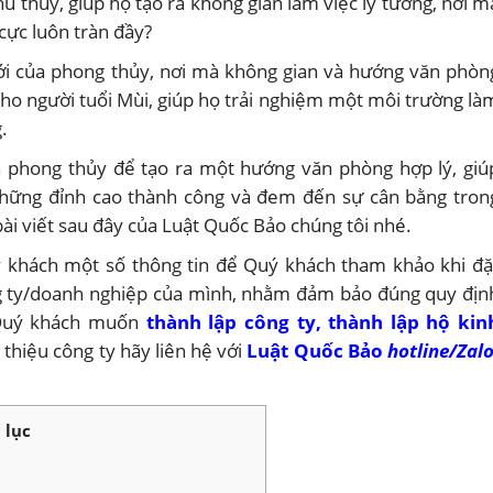
ù thủy, giúp họ tạo ra không gian làm việc lý tưởng, nơi m
cực luôn tràn đầy?
ới của phong thủy, nơi mà không gian và hướng văn phòn
u cho người tuổi Mùi, giúp họ trải nghiệm một môi trường là
.
 phong thủy để tạo ra một hướng văn phòng hợp lý, giú
những đỉnh cao thành công và đem đến sự cân bằng tron
ài viết sau đây của Luật Quốc Bảo chúng tôi nhé.
 khách một số thông tin để Quý khách tham khảo khi đặ
g ty/doanh nghiệp của mình, nhằm đảm bảo đúng quy địn
 Quý khách muốn
thành lập công ty
,
thành lập hộ kin
 thiệu công ty hãy liên hệ với
Luật Quốc Bảo
hotline/Zalo
 lục