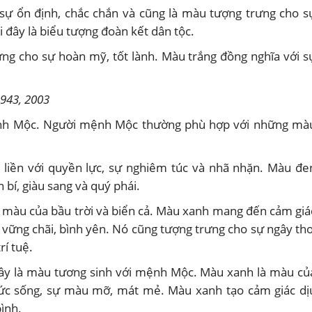
ự ổn định, chắc chắn và cũng là màu tượng trưng cho s
i đây là biểu tượng đoàn kết dân tộc.
ng cho sự hoàn mỹ, tốt lành. Màu trắng đồng nghĩa với s
943, 2003
nh Mộc. Người mệnh Mộc thường phù hợp với những mà
liền với quyền lực, sự nghiêm túc và nhã nhặn. Màu đe
 bí, giàu sang và quý phái.
 màu của bầu trời và biển cả. Màu xanh mang đến cảm giá
g vững chãi, bình yên. Nó cũng tượng trưng cho sự ngây thơ
rí tuệ.
cây là màu tương sinh với mệnh Mộc. Màu xanh là màu củ
sức sống, sự màu mỡ, mát mẻ. Màu xanh tạo cảm giác dị
bình.