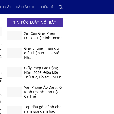
P LUẬT
ĐẶT CÂU HỎI
LIÊN HỆ
TIN TỨC LUẬT NỔI BẬT
Xin Cấp Giấy Phép
PCCC – Hộ Kinh Doanh
n
Giấy chứng nhận đủ
m
điều kiện PCCC – Mới
à
Nhất
Giấy Phép Lao Động
a
Năm 2026, Điều kiện,
Thủ tục, Hồ sơ, Chi Phí
g
Văn Phòng Ảo Đăng Ký
Kinh Doanh Cho Hộ
h
Cá Thể
t
Top dầu gội dành cho
u
nam giới đảm bảo