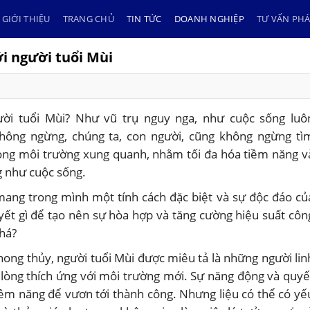
GIỚI THIỆU
TRANG CHỦ
TIN TỨC
DOANH NGHIỆP
TƯ VẤN PHÁ
i người tuổi Mùi
ời tuổi Mùi? Như vũ trụ nguy nga, như cuộc sống luô
hông ngừng, chúng ta, con người, cũng không ngừng tì
rong môi trường xung quanh, nhằm tối đa hóa tiềm năng v
g như cuộc sống.
mang trong mình một tính cách đặc biệt và sự độc đáo củ
uyết gì để tạo nên sự hòa hợp và tăng cường hiệu suất côn
há?
ong thủy, người tuổi Mùi được miêu tả là những người lin
n lòng thích ứng với môi trường mới. Sự năng động và quyế
ềm năng để vươn tới thành công. Nhưng liệu có thể có yế