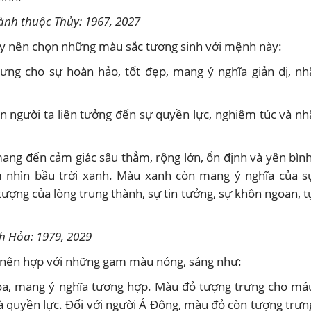
ành thuộc Thủy: 1967, 2027
y nên chọn những màu sắc tương sinh với mệnh này:
ưng cho sự hoàn hảo, tốt đẹp, mang ý nghĩa giản dị, nh
 người ta liên tưởng đến sự quyền lực, nghiêm túc và nh
ng đến cảm giác sâu thẳm, rộng lớn, ổn định và yên bình
 nhìn bầu trời xanh. Màu xanh còn mang ý nghĩa của s
 tượng của lòng trung thành, sự tin tưởng, sự khôn ngoan, t
h Hỏa: 1979, 2029
 nên hợp với những gam màu nóng, sáng như:
a, mang ý nghĩa tương hợp. Màu đỏ tượng trưng cho má
và quyền lực. Đối với người Á Đông, màu đỏ còn tượng trưn