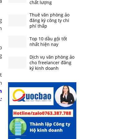
à
chất lượng
Thuê văn phòng ảo
g
đăng ký công ty chi
phí thấp
m
Top 10 dầu gội tốt
nhất hiện nay
p
g
Dịch vụ văn phòng ảo
cho freelancer đăng
ký kinh doanh
t
h
h
: