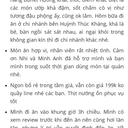
các món ướp khá đậm, sốt chấm có vị như
tương đậu phộng ấy, cũng ok lắm. Hôm bữa đi
ăn ở chi nhánh bên Huỳnh Thúc Kháng, khá là
bé, bàn ngồi sát sát nhau, ai ngại khói trong
không gian kín thì đi chi nhánh khác nhé.
Món ăn hợp vị, nhân viên rất nhiệt tình. Cảm
ơn Nhi và Minh Anh đã hỗ trợ mình và bạn
mình trong suốt thời gian dùng món tại quán
nhé.
Ngon bổ rẻ trong tầm giá, vẫn còn giá 199k ko
quầy line nhé các bạn. Thịt nướng ổn phục vụ
tốt
Mình đi ăn vào khung giờ 3h chiều. Mình có
xem review trước khi đến ăn nên cũng hơi lăn
tăn, nhưng lí trí vẫn quyết định đến ăn. Về