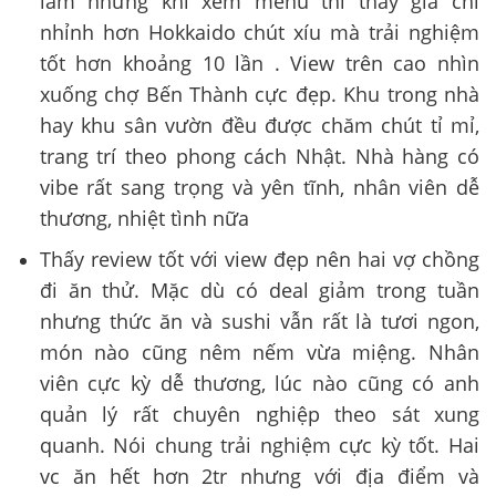
lắm nhưng khi xem menu thì thấy giá chỉ
nhỉnh hơn Hokkaido chút xíu mà trải nghiệm
tốt hơn khoảng 10 lần . View trên cao nhìn
xuống chợ Bến Thành cực đẹp. Khu trong nhà
hay khu sân vườn đều được chăm chút tỉ mỉ,
trang trí theo phong cách Nhật. Nhà hàng có
vibe rất sang trọng và yên tĩnh, nhân viên dễ
thương, nhiệt tình nữa
Thấy review tốt với view đẹp nên hai vợ chồng
đi ăn thử. Mặc dù có deal giảm trong tuần
nhưng thức ăn và sushi vẫn rất là tươi ngon,
món nào cũng nêm nếm vừa miệng. Nhân
viên cực kỳ dễ thương, lúc nào cũng có anh
quản lý rất chuyên nghiệp theo sát xung
quanh. Nói chung trải nghiệm cực kỳ tốt. Hai
vc ăn hết hơn 2tr nhưng với địa điểm và