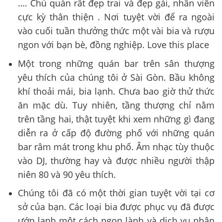
…. Chủ quán rất đẹp trai và đẹp gái, nhân viên
cực kỳ thân thiện . Nơi tuyệt vời để ra ngoài
vào cuối tuần thưởng thức một vài bia và rượu
ngon với bạn bè, đồng nghiệp. Love this place
Một trong những quán bar trên sân thượng
yêu thích của chúng tôi ở Sài Gòn. Bầu không
khí thoải mái, bia lạnh. Chưa bao giờ thử thức
ăn mặc dù. Tuy nhiên, tầng thượng chỉ nằm
trên tầng hai, thật tuyệt khi xem những gì đang
diễn ra ở cấp độ đường phố với những quán
bar râm mát trong khu phố. Âm nhạc tùy thuộc
vào DJ, thường hay và được nhiều người thập
niên 80 và 90 yêu thích.
Chúng tôi đã có một thời gian tuyệt vời tại cơ
sở của bạn. Các loại bia được phục vụ đã được
ướp lạnh một cách ngon lành và dịch vụ nhận