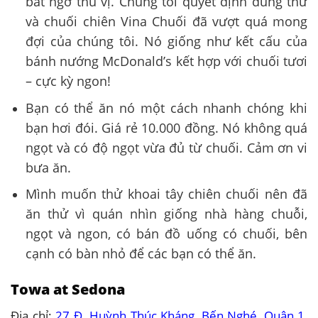
bất ngờ thú vị. Chúng tôi quyết định dùng thử
và chuối chiên Vina Chuối đã vượt quá mong
đợi của chúng tôi. Nó giống như kết cấu của
bánh nướng McDonald’s kết hợp với chuối tươi
– cực kỳ ngon!
Bạn có thể ăn nó một cách nhanh chóng khi
bạn hơi đói. Giá rẻ 10.000 đồng. Nó không quá
ngọt và có độ ngọt vừa đủ từ chuối. Cảm ơn vi
bưa ăn.
Mình muốn thử khoai tây chiên chuối nên đã
ăn thử vì quán nhìn giống nhà hàng chuỗi,
ngọt và ngon, có bán đồ uống có chuối, bên
cạnh có bàn nhỏ để các bạn có thể ăn.
Towa at Sedona
Địa chỉ:
27 Đ. Huỳnh Thúc Kháng, Bến Nghé, Quận 1,