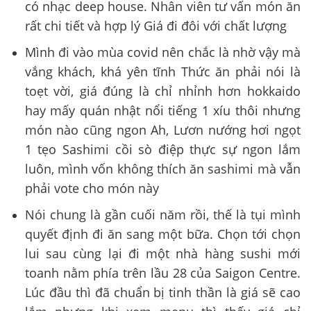
có nhạc deep house. Nhân viên tư vấn món ăn
rất chi tiết và hợp lý Giá đi đôi với chất lượng
Mình đi vào mùa covid nên chắc là nhờ vậy mà
vắng khách, khá yên tĩnh Thức ăn phải nói là
toẹt vời, giá đúng là chỉ nhỉnh hơn hokkaido
hay mấy quán nhật nổi tiếng 1 xíu thôi nhưng
món nào cũng ngon Ah, Lươn nướng hơi ngọt
1 tẹo Sashimi cồi sò điệp thực sự ngon lắm
luôn, mình vốn không thích ăn sashimi mà vẫn
phải vote cho món này
Nói chung là gần cuối năm rồi, thế là tụi mình
quyết định đi ăn sang một bữa. Chọn tới chọn
lui sau cùng lại đi một nhà hàng sushi mới
toanh nằm phía trên lầu 28 của Saigon Centre.
Lúc đầu thì đã chuẩn bị tinh thần là giá sẽ cao