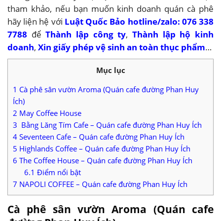
tham khảo, nếu bạn muốn kinh doanh quán cà phê
hãy liện hệ với
Luật Quốc Bảo hotline/zalo: 076 338
7788
để
Thành lập công ty
,
Thành lập hộ kinh
doanh
,
Xin giấy phép vệ sinh an toàn thục phẩm
…
Mục lục
1
Cà phê sân vườn Aroma (Quán cafe đường Phan Huy
Ích)
2
May Coffee House
3
Bằng Lăng Tím Cafe – Quán cafe đường Phan Huy Ích
4
Seventeen Cafe – Quán cafe đường Phan Huy Ích
5
Highlands Coffee – Quán cafe đường Phan Huy Ích
6
The Coffee House – Quán cafe đường Phan Huy Ích
6.1
Điểm nổi bật
7
NAPOLI COFFEE – Quán cafe đường Phan Huy Ích
Cà phê sân vườn Aroma (Quán cafe