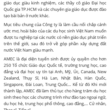
giáo dục giàu kinh nghiệm, các thầy cô giáo Đại học
Quốc gia TP.HCM và các chuyên gia giáo dục được đào
tạo bài bản ở nước khác.
Mục tiêu chung của Công ty là làm cầu nối chắp cánh
ước mơ, hoài bão của các du học sinh Việt Nam muốn
được tu nghiệp tại các nước có nền giáo dục phát triển
trên thế giới, sau đó trở về góp phần xây dựng đất
nước Việt Nam giàu mạnh.
AMEC là đại diện tuyển sinh được ủy quyền cho hơn
250 Tổ chức Giáo dục Quốc tế, trường trung học, cao
đẳng và đại học uy tín tại Anh, Mỹ, Úc, Canada, New
Zealand, Thụy Sĩ, Hà Lan, Nhật Bản, Hàn Quốc,
Singapore, Đài Loan, Trung Quốc… Kể từ đó Khi mới
thành lập, AMEC đã làm thủ tục cho hàng trăm du học
sinh theo học các chương trình như đào tạo ngoại ngữ,
du học hè, trung học phổ thông, cao đẳng,… Cử nhân,
Thạc sĩ, Tiến sĩ…