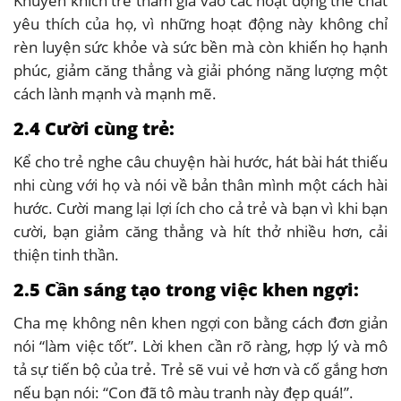
Khuyến khích trẻ tham gia vào các hoạt động thể chất
yêu thích của họ, vì những hoạt động này không chỉ
rèn luyện sức khỏe và sức bền mà còn khiến họ hạnh
phúc, giảm căng thẳng và giải phóng năng lượng một
cách lành mạnh và mạnh mẽ.
2.4 Cười cùng trẻ:
Kể cho trẻ nghe câu chuyện hài hước, hát bài hát thiếu
nhi cùng với họ và nói về bản thân mình một cách hài
hước. Cười mang lại lợi ích cho cả trẻ và bạn vì khi bạn
cười, bạn giảm căng thẳng và hít thở nhiều hơn, cải
thiện tinh thần.
2.5 Cần sáng tạo trong việc khen ngợi:
Cha mẹ không nên khen ngợi con bằng cách đơn giản
nói “làm việc tốt”. Lời khen cần rõ ràng, hợp lý và mô
tả sự tiến bộ của trẻ. Trẻ sẽ vui vẻ hơn và cố gắng hơn
nếu bạn nói: “Con đã tô màu tranh này đẹp quá!”.