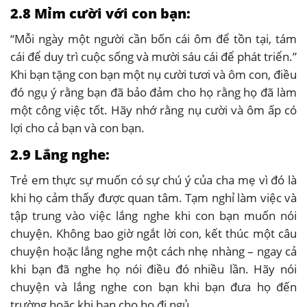
2.8 Mỉm cười với con bạn:
“Mỗi ngày một người cần bốn cái ôm để tồn tại, tám
cái để duy trì cuộc sống và mười sáu cái để phát triển.”
Khi bạn tặng con bạn một nụ cười tươi và ôm con, điều
đó ngụ ý rằng bạn đã bảo đảm cho họ rằng họ đã làm
một công việc tốt. Hãy nhớ rằng nụ cười và ôm ấp có
lợi cho cả bạn và con bạn.
2.9 Lắng nghe:
Trẻ em thực sự muốn có sự chú ý của cha mẹ vì đó là
khi họ cảm thấy được quan tâm. Tạm nghỉ làm việc và
tập trung vào việc lắng nghe khi con bạn muốn nói
chuyện. Không bao giờ ngắt lời con, kết thúc một câu
chuyện hoặc lắng nghe một cách nhẹ nhàng – ngay cả
khi bạn đã nghe họ nói điều đó nhiều lần. Hãy nói
chuyện và lắng nghe con bạn khi bạn đưa họ đến
trường hoặc khi bạn cho họ đi ngủ.