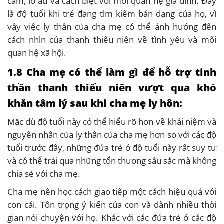
cảm, lo âu và cách biệt với mối quan hệ gia đình. Đây
là độ tuổi khi trẻ đang tìm kiếm bản dạng của họ, vì
vậy việc ly thân của cha mẹ có thể ảnh hưởng đến
cách nhìn của thanh thiếu niên về tình yêu và mối
quan hệ xã hội.
1.8 Cha mẹ có thể làm gì để hỗ trợ tinh
thần thanh thiếu niên vượt qua khó
khăn tâm lý sau khi cha mẹ ly hôn:
Mặc dù độ tuổi này có thể hiểu rõ hơn về khái niệm và
nguyên nhân của ly thân của cha mẹ hơn so với các độ
tuổi trước đây, những đứa trẻ ở độ tuổi này rất suy tư
và có thể trải qua những tổn thương sâu sắc mà không
chia sẻ với cha mẹ.
Cha mẹ nên học cách giao tiếp một cách hiệu quả với
con cái. Tôn trọng ý kiến của con và dành nhiều thời
gian nói chuyện với họ. Khác với các đứa trẻ ở các độ