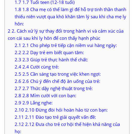
1.7
1.7 Tuổi teen (12-18 tuổi)
1.8
1.8 Cha mẹ có thể làm gì để hỗ trợ tinh thần thanh
thiếu niên vượt qua khó khăn tâm lý sau khi cha mẹ ly
hôn:
2
2. Cách xử lý sự thay đổi trong hành vi và cảm xúc của
con cái sau khi ly hôn để con thấy hạnh phúc
2.1
2.1 Cho phép trẻ tiếp cận niềm vui hàng ngày:
2.2
2.2 Dạy trẻ em biết quan tâm:
2.3
2.3 Giúp trẻ thực hành thể chất:
2.4
2.4 Cười cùng trẻ:
2.5
2.5 Cần sáng tạo trong việc khen ngợi:
2.6
2.6 Chú ý đến chế độ ăn uống của trẻ:
2.7
2.7 Thức dậy nghệ thuật trong trẻ:
2.8
2.8 Mỉm cười với con bạn:
2.9
2.9 Lắng nghe:
2.10
2.10 Đừng đòi hỏi hoàn hảo từ con bạn:
2.11
2.11 Đào tạo trẻ giải quyết vấn đề:
2.12
2.12 Đưa cho trẻ cơ hội thể hiện khả năng của
họ: