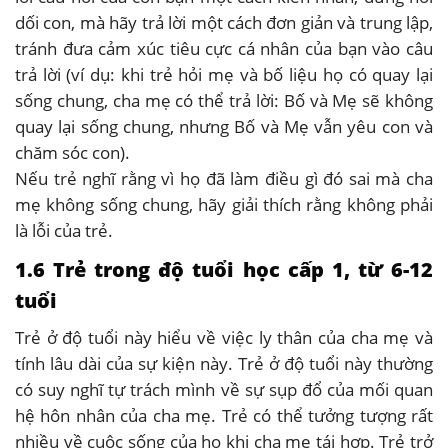
dối con, mà hãy trả lời một cách đơn giản và trung lập,
tránh đưa cảm xúc tiêu cực cá nhân của bạn vào câu
trả lời (ví dụ: khi trẻ hỏi mẹ và bố liệu họ có quay lại
sống chung, cha mẹ có thể trả lời: Bố và Mẹ sẽ không
quay lại sống chung, nhưng Bố và Mẹ vẫn yêu con và
chăm sóc con).
Nếu trẻ nghĩ rằng vì họ đã làm điều gì đó sai mà cha
mẹ không sống chung, hãy giải thích rằng không phải
là lỗi của trẻ.
1.6 Trẻ trong độ tuổi học cấp 1, từ 6-12
tuổi
Trẻ ở độ tuổi này hiểu về việc ly thân của cha mẹ và
tính lâu dài của sự kiện này. Trẻ ở độ tuổi này thường
có suy nghĩ tự trách mình về sự sụp đổ của mối quan
hệ hôn nhân của cha mẹ. Trẻ có thể tưởng tượng rất
nhiều về cuộc sống của họ khi cha mẹ tái hợp. Trẻ trở