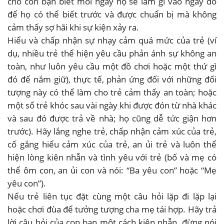
cho con bạn biết mỗi ngày họ sẽ làm gì vào ngày đó
để họ có thể biết trước và được chuẩn bị mà không
cảm thấy sợ hãi khi sự kiện xảy ra.
Hiểu và chấp nhận sự nhạy cảm quá mức của trẻ (ví
dụ, nhiều trẻ thể hiện yêu cầu phản ánh sự không an
toàn, như luôn yêu cầu một đồ chơi hoặc một thứ gì
đó để nắm giữ), thực tế, phản ứng đối với những đối
tượng này có thể làm cho trẻ cảm thấy an toàn; hoặc
một số trẻ khóc sau vài ngày khi được đón từ nhà khác
và sau đó được trả về nhà; họ cũng dễ tức giận hơn
trước). Hãy lắng nghe trẻ, chấp nhận cảm xúc của trẻ,
cố gắng hiểu cảm xúc của trẻ, an ủi trẻ và luôn thể
hiện lòng kiên nhẫn và tình yêu với trẻ (bố và mẹ có
thể ôm con, an ủi con và nói: “Ba yêu con” hoặc “Mẹ
yêu con”).
Nếu trẻ liên tục đặt cùng một câu hỏi lặp đi lặp lại
hoặc chơi đùa để tưởng tượng cha mẹ tái hợp. Hãy trả
lời câu hỏi của con bạn một cách kiên nhẫn, đừng nói