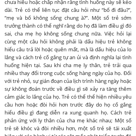
chưa hiểu hoặc chấp nhận rằng tình huống này sẽ kéo
dài. Trẻ có thể liên tục đặt câu hỏi như “bố đi đâu?”,
“mẹ và bố không sống chung à?”. Một số trẻ sớm
trưởng thành có thể nghĩ rằng do họ đã làm điều gì đó
sai, cha mẹ họ không sống chung nữa. Việc hỏi lại
cùng một câu hỏi không phải là dấu hiệu trẻ không
hiểu câu trả lời hoặc quên mất, mà là dấu hiệu của lo
lắng và cách trẻ cố gắng tự an ủi và định nghĩa lại tình
huống hiện tại. Sau khi cha mẹ ly thân, trẻ trải qua
nhiều thay đổi trong cuộc sống hàng ngày của họ. Đối
với trẻ nhỏ, sự gián đoạn của lịch trình hàng ngày hoặc
sự không đoán trước về điều gì sẽ xảy ra tăng thêm
cảm giác lo lắng của họ. Trẻ có thể thể hiện nhiều yêu
cầu hơn hoặc đòi hỏi hơn trước đây do họ cố gắng
hiểu điều gì đang diễn ra xung quanh họ. Cách trẻ
phản ứng với ly thân của cha mẹ khác nhau; Một số
trẻ sẽ khóc và đòi nhiều hơn, một số trẻ sẽ tái xuất