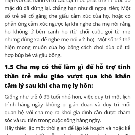
hiện với các hành vi từ các cột mốc phát triển trước đó
mặc dù đã dừng lại, chẳng hạn như đi ngoại tiền; Một
số trẻ sẽ cố gắng che giấu cảm xúc của họ, hoặc có
phản ứng cảm xúc ngược lại khi nghe cha mẹ nói rằng
họ không ở bên cạnh họ (từ chối cuộc gọi từ mẹ
nhưng đứng xa để nghe mẹ nói với họ). Một số trẻ thể
hiện mong muốn của họ bằng cách chơi đùa để tái
hợp búp bê và gấu bông.
1.5 Cha mẹ có thể làm gì để hỗ trợ tinh
thần trẻ mẫu giáo vượt qua khó khăn
tâm lý sau khi cha mẹ ly hôn:
Giống như trẻ ở độ tuổi nhỏ hơn, việc duy trì một lịch
trình hàng ngày không bị gián đoạn và duy trì mối
quan hệ với cha mẹ ra khỏi gia đình cần được chăm
sóc và ưu tiên trong cuộc sống hàng ngày.
Hãy thiết lập một thời gian để lập kế hoạch và hoặc kể