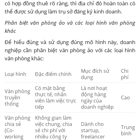
có hợp đồng thuê rõ ràng, thì địa chỉ đó hoàn toàn có
thể được sử dụng làm trụ sở đăng ký kinh doanh.
Phân biệt văn phòng ảo và các loại hình văn phòng
khác
Để hiểu đúng và sử dụng đúng mô hình này, doanh
nghiệp cần phân biệt văn phòng ảo với các loại hình
văn phòng khác:
Mục đích sử
Chi
Loại hình
Đặc điểm chính
dụng
phí
Có mặt bằng
Là nơi hoạt
Văn phòng
thực tế, nhân
động hàng
truyền
Cao
viên làm việc trực
ngày của
thống
tiếp
doanh nghiệp
Văn phòng
Không gian làm
chia sẻ
việc chung, chia
Dành cho
Trung
(Co-
sẻ chi phí với
startup,
bình
working
nhiều công ty
freelancer