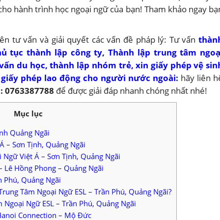
 cho hành trình học ngoại ngữ của bạn! Tham khảo ngay bạ
n tư vấn và giải quyết các vấn đề pháp lý: Tư vấn
thàn
hủ tục thành lập công ty,
Thành lập trung tâm ngoạ
 vấn du học
,
thành lập nhóm trẻ
,
xin giấy phép vệ sin
,
giấy phép lao động cho người nước ngoài
:
hãy liên h
o: 0763387788
để được giải đáp nhanh chóng nhất nhé!
Mục lục
ỉnh Quảng Ngãi
Á – Sơn Tịnh, Quảng Ngãi
 Ngữ Việt Á – Sơn Tịnh, Quảng Ngãi
– Lê Hồng Phong – Quảng Ngãi
n Phú, Quảng Ngãi
 Trung Tâm Ngoại Ngữ ESL – Trần Phú, Quảng Ngãi?
m Ngoại Ngữ ESL – Trần Phú, Quảng Ngãi
Hanoi Connection – Mộ Đức