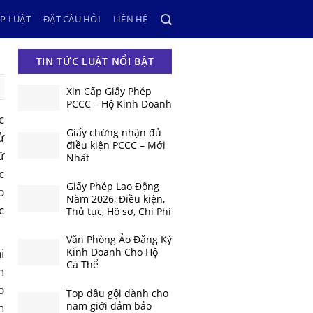
P LUẬT
ĐẶT CÂU HỎI
LIÊN HỆ
TIN TỨC LUẬT NỔI BẬT
Xin Cấp Giấy Phép
PCCC – Hộ Kinh Doanh
c
Giấy chứng nhận đủ
ử
điều kiện PCCC – Mới
ữ
Nhất
c
Giấy Phép Lao Động
p
Năm 2026, Điều kiện,
c
Thủ tục, Hồ sơ, Chi Phí
Văn Phòng Ảo Đăng Ký
i
Kinh Doanh Cho Hộ
Cá Thể
h
p
Top dầu gội dành cho
nam giới đảm bảo
n