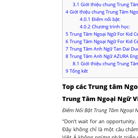
3.1
Giới thiệu chung Trung T
4
Giới thiệu chung Trung Tâm Ngo
4.0.1
Điểm nổi bật:
4.0.2
Chương trình học:
5
Trung Tâm Ngoại Ngữ For Kid Ce
6
Trung Tâm Ngoại Ngữ For Kid Ce
7
Trung Tâm Anh Ngữ Tan Dai Du
8
Trung Tâm Anh Ngữ AZURA Engli
8.1
Giới thiệu chung Trung Tâ
9
Tổng kết
Top các Trung tâm Ngo
Trung Tâm Ngoại Ngữ Vi
Điểm Nổi Bật Trung Tâm Ngoại Ng
“Don’t wait for an opportunity.
Đây không chỉ là một câu châ
Việt Á không ngừng phát triển v