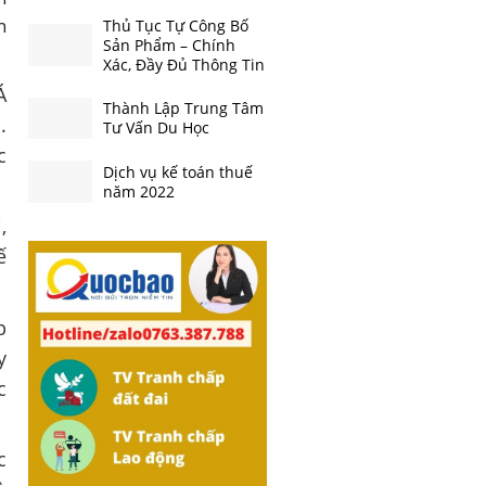
n
Thủ Tục Tự Công Bố
Sản Phẩm – Chính
Xác, Đầy Đủ Thông Tin
Á
Thành Lập Trung Tâm
.
Tư Vấn Du Học
c
Dịch vụ kế toán thuế
năm 2022
,
ế
p
y
c
c