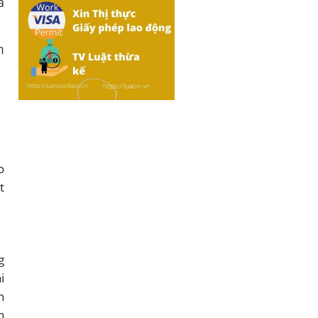
à
m
o
t
g
i
n
n