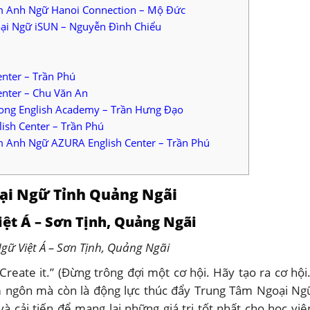
âm Anh Ngữ Hanoi Connection – Mộ Đức
ại Ngữ iSUN – Nguyễn Đình Chiểu
nter – Trần Phú
nter – Chu Văn An
ong English Academy – Trần Hưng Đạo
sh Center – Trần Phú
m Anh Ngữ AZURA English Center – Trần Phú
ại Ngữ Tỉnh Quảng Ngãi
ệt Á – Sơn Tịnh, Quảng Ngãi
ữ Việt Á – Sơn Tịnh, Quảng Ngãi
 Create it.” (Đừng trông đợi một cơ hội. Hãy tạo ra cơ hội.
m ngôn mà còn là động lực thúc đẩy Trung Tâm Ngoại Ng
à cải tiến để mang lại những giá trị tốt nhất cho học viê