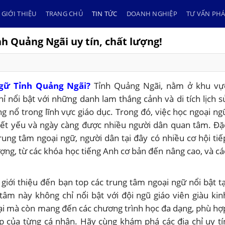
GIỚI THIỆU
TRANG CHỦ
TIN TỨC
DOANH NGHIỆP
TƯ VẤN PHÁ
h Quảng Ngãi uy tín, chất lượng!
gữ Tỉnh Quảng Ngãi?
Tỉnh Quảng Ngãi, nằm ở khu vự
ỉ nổi bật với những danh lam thắng cảnh và di tích lịch s
 nổ trong lĩnh vực giáo dục. Trong đó, việc học ngoại ng
iết yếu và ngày càng được nhiều người dân quan tâm. Đặ
 trung tâm ngoại ngữ, người dân tại đây có nhiều cơ hội tiế
ượng, từ các khóa học tiếng Anh cơ bản đến nâng cao, và cá
ẽ giới thiệu đến bạn top các trung tâm ngoại ngữ nổi bật tạ
âm này không chỉ nổi bật với đội ngũ giáo viên giàu kin
đại mà còn mang đến các chương trình học đa dạng, phù hợ
p của từng cá nhân. Hãy cùng khám phá các địa chỉ uy tí